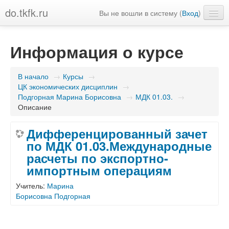
do.tkfk.ru
Вы не вошли в систему (
Вход
)
Русский (ru)
Информация о курсе
В начало
→
Курсы
→
ЦК экономических дисциплин
→
Подгорная Марина Борисовна
→
МДК 01.03.
→
Описание
Дифференцированный зачет
по МДК 01.03.Международные
расчеты по экспортно-
импортным операциям
Учитель:
Марина
Борисовна Подгорная