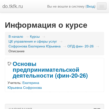
do.tkfk.ru
Вы не вошли в систему (
Вход
)
Русский (ru)
Информация о курсе
В начало
→
Курсы
→
ЦК управления и сферы услуг
→
Софронова Екатерина Юрьевна
→
ОПД фин- 20-26
→
Описание
Основы
предпринимательской
деятельности (фин-20-26)
Учитель:
Екатерина
Юрьевна Софронова