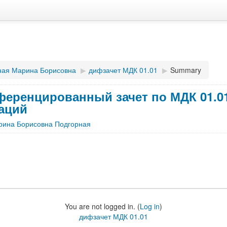
ная Марина Борисовна
▶︎
дифзачет МДК 01.01
▶︎
Summary
еренцированный зачет по МДК 01.0
аций
рина Борисовна Подгорная
You are not logged in. (
Log in
)
дифзачет МДК 01.01