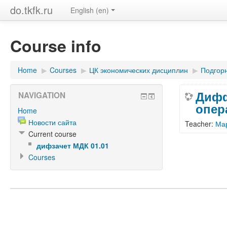
do.tkfk.ru
English (en)
Course info
Home
▶︎
Courses
▶︎
ЦК экономических дисциплин
▶︎
Подгор
Дифф
NAVIGATION
опер
Home
Новости сайта
Teacher:
Ма
Current course
дифзачет МДК 01.01
Courses